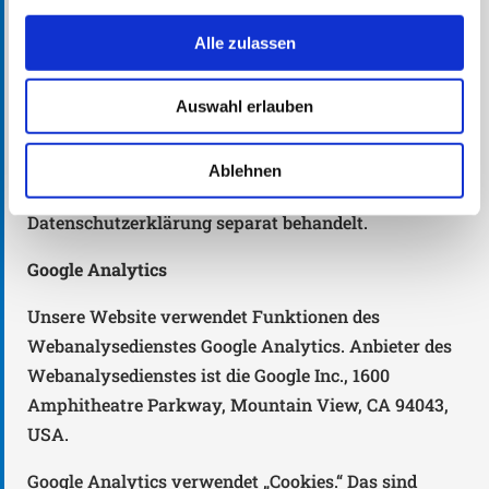
auf Grundlage von Art. 6 Abs. 1 lit. f DSGVO. Als
Alle zulassen
Betreiber dieser
Website haben wir ein berechtigtes Interesse an der
Speicherung von Cookies zur technisch fehlerfreien
Auswahl erlauben
und reibungslosen Bereitstellung unserer Dienste.
Sofern die Setzung anderer Cookies (z.B. für
Ablehnen
Analyse-Funktionen) erfolgt, werden diese in dieser
Datenschutzerklärung separat behandelt.
Google Analytics
Unsere Website verwendet Funktionen des
Webanalysedienstes Google Analytics. Anbieter des
Webanalysedienstes ist die Google Inc., 1600
Amphitheatre Parkway, Mountain View, CA 94043,
USA.
Google Analytics verwendet „Cookies.“ Das sind