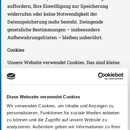
auffordern, Ihre Einwilligung zur Speicherung
widerrufen oder keine Notwendigkeit der
Datenspeicherung mehr besteht. Zwingende
gesetzliche Bestimmungen – insbesondere
Aufbewahrungsfristen – bleiben unberührt.
Cookies
Unsere Website verwendet Cookies. Das sind kleine
Textdateien, die Ihr Webbrowser auf Ihrem Endgerät
speichert. Cookies helfen uns dabei, unser Angebot
nutzerfreundlicher, effektiver und sicherer zu
machen.
Diese Webseite verwendet Cookies
Einige Cookies sind “Session-Cookies.” Solche
Wir verwenden Cookies, um Inhalte und Anzeigen zu
personalisieren, Funktionen für soziale Medien anbieten
Cookies werden nach Ende Ihrer Browser-Sitzung
zu können und die Zugriffe auf unsere Website zu
von selbst gelöscht. Hingegen bleiben andere
analysieren. Außerdem geben wir Informationen zu Ihrer
Cookies auf Ihrem Endgerät bestehen, bis Sie diese