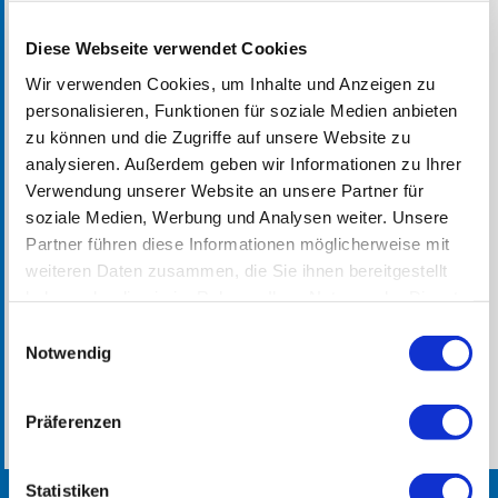
Angebot
Diese Webseite verwendet Cookies
Wir verwenden Cookies, um Inhalte und Anzeigen zu
Zur Entlastung der Angehörigen bieten wir im
personalisieren, Funktionen für soziale Medien anbieten
Alters- & Pflegeheim Brienz EGW eine Tagesstruktur
zu können und die Zugriffe auf unsere Website zu
für mobile Menschen mit einer Demenzkrankheit an.
analysieren. Außerdem geben wir Informationen zu Ihrer
Die Erhaltung der Lebensqualität und der
Verwendung unserer Website an unsere Partner für
Bewegungsfreiheit innerhalb von Haus und Garten
soziale Medien, Werbung und Analysen weiter. Unsere
ist unser oberstes Ziel. Tagesgäste werden auf
Partner führen diese Informationen möglicherweise mit
unserer Wohngruppe für Menschen mit Demenz
weiteren Daten zusammen, die Sie ihnen bereitgestellt
haben oder die sie im Rahmen Ihrer Nutzung der Dienste
durch speziell geschultes Personal betreut.
gesammelt haben.
Charakteristisch für die Wohngruppe ist das
Einwilligungsauswahl
Notwendig
familiäre Zusammenleben in der Wohnstube, am
Esstisch und der freie Zugang zum Spaziergarten. Im
Wohnzimmer gibt es Ruhegelegenheiten.
Präferenzen
Statistiken