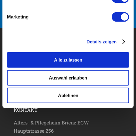
Die uns anvertrauten Menschen
akzeptieren wir so, wie sie sind.
Marketing
Details zeigen
Alle zulassen
Auswahl erlauben
Bei uns werden Bewohnende in ihrer
Einzigartigkeit wahrgenommen.
Ablehnen
KONTAKT
Alters- & Pflegeheim Brienz EGW
Hauptstrasse 256