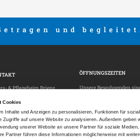
Getragen und begleitet
ÖFFNUNGSZEITEN
NTAKT
Unsere Bewohnenden sin
ers- & Pflegeheim Brienz
rund um die Uhr betreut 
W
t Cookies
können in dringenden Fäl
ptstrasse 256
 Inhalte und Anzeigen zu personalisieren, Funktionen für sozia
telefonisch erreicht werd
5 Brienz
e Zugriffe auf unsere Website zu analysieren. Außerdem geben w
Für alle anderen Anliegen
efon 033 952 82 82
rwendung unserer Website an unsere Partner für soziale Medien
sind wir gerne zu Bürozei
 033 952 82 83
re Partner führen diese Informationen möglicherweise mit weite
für Sie da: