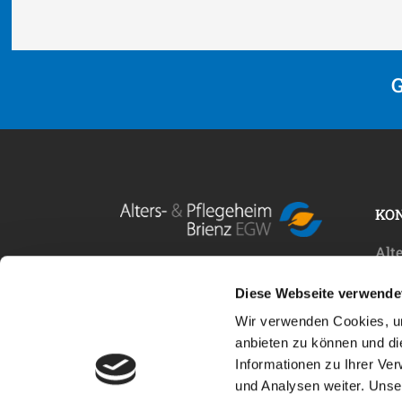
KO
Alt
Bei uns werden Bewohnende
EG
Diese Webseite verwende
in ihrer Einzigartigkeit
Hau
Wir verwenden Cookies, um
wahrgenommen.
385
anbieten zu können und di
Tel
Informationen zu Ihrer Ve
Fax
und Analysen weiter. Unse